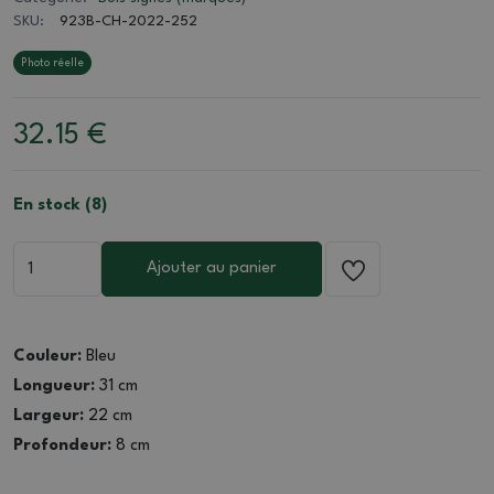
SKU:
923B-CH-2022-252
Photo réelle
32.15
€
En stock (8)
Ajouter au panier
Couleur:
Bleu
Longueur:
31 cm
Largeur:
22 cm
Profondeur:
8 cm