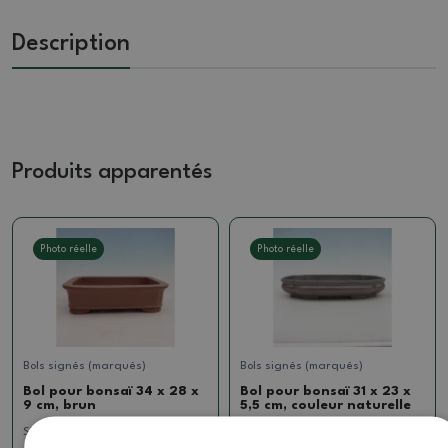
Description
Produits apparentés
Photo réelle
Photo réelle
Bols signés (marqués)
Bols signés (marqués)
Bol pour bonsaï 34 x 28 x
Bol pour bonsaï 31 x 23 x
9 cm, brun
5,5 cm, couleur naturelle
SKU:
1512-MZ26-55
SKU:
923-CH-2022-12