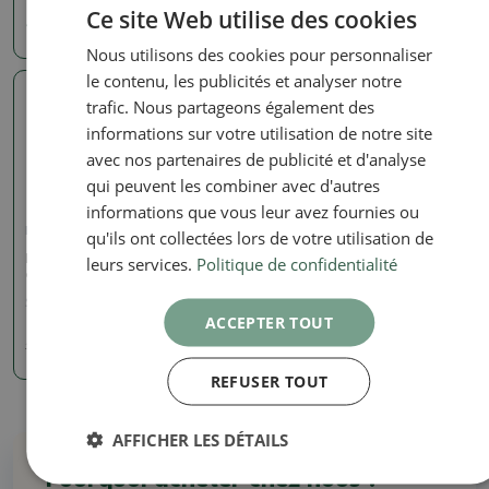
Ce site Web utilise des cookies
40.39 €
36.68 €
Nous utilisons des cookies pour personnaliser
le contenu, les publicités et analyser notre
trafic. Nous partageons également des
Photo réelle
informations sur votre utilisation de notre site
avec nos partenaires de publicité et d'analyse
qui peuvent les combiner avec d'autres
informations que vous leur avez fournies ou
Bols signés (marqués)
qu'ils ont collectées lors de votre utilisation de
Bol bonsaï 15 x 15 x 4,5 cm,
leurs services.
Politique de confidentialité
couleur brun bordeaux
SKU:
923B-CH-2022-224
ACCEPTER TOUT
14.47 €
16.07
€
REFUSER TOUT
AFFICHER LES DÉTAILS
Pourquoi acheter chez nous ?