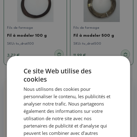
Fils de formage
Fils de formage
Fil à modeler 100 g
Fil à modeler 500 g
SKU:
tv_drat100
SKU:
tv_drat500
3.72 €
11.99 €
Ce site Web utilise des
cookies
Nous utilisons des cookies pour
Pourquoi acheter chez nous ?
personnaliser le contenu, les publicités et
analyser notre trafic. Nous partageons
également des informations sur votre
Tous en stock - pas de photos d'illustration
utilisation de notre site avec nos
partenaires de publicité et d'analyse qui
Livraison dans les 48 heures
peuvent les combiner avec d'autres