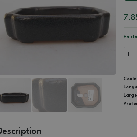
7.
En sto
Coule
Longu
Large
Profo
Description