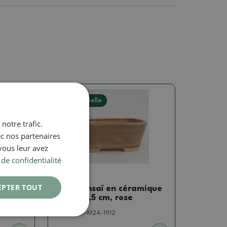
Photo réelle
notre trafic.
ec nos partenaires
vous leur avez
 de confidentialité
Bols
EPTER TOUT
amique
Bol à bonsaï en céramique
rt
9 x 8 x 3,5 cm, rose
SKU:
1290-M24-1912