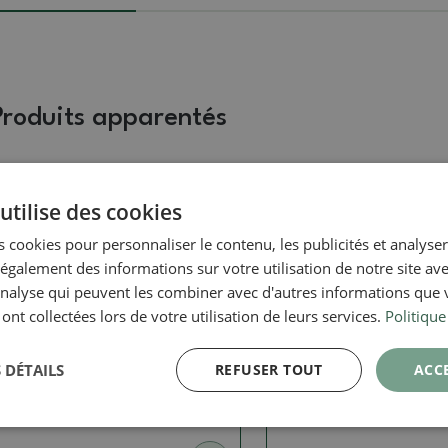
Produits apparentés
Photo réelle
Photo réelle
utilise des cookies
 cookies pour personnaliser le contenu, les publicités et analyser 
galement des informations sur votre utilisation de notre site av
'analyse qui peuvent les combiner avec d'autres informations que 
 ont collectées lors de votre utilisation de leurs services.
Politique
Bols
Bols
 DÉTAILS
REFUSER TOUT
ACC
Bol à bonsaï en céramique
Bol à bonsaï en cér
10 x 9 x 5 cm, orange
17 x 13,5 x 3,5 cm, ve
SKU:
1279-M24-1681
SKU:
1275-M24-1486