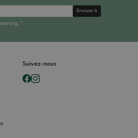
Envoyer à
rketing. *
Suivez-nous
es