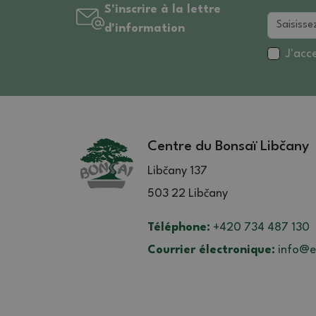
S'inscrire à la lettre
d'information
J'acc
Centre du Bonsaï Libčany
Libčany 137
503 22 Libčany
Téléphone:
+420 734 487 130
Courrier électronique:
info@e