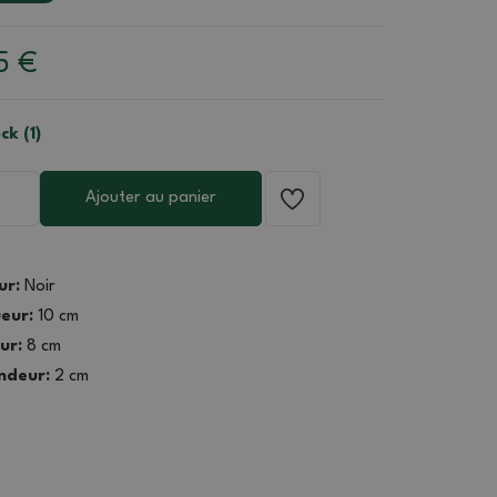
85
€
ck (1)
Ajouter au panier
ur:
Noir
eur:
10 cm
ur:
8 cm
ndeur:
2 cm