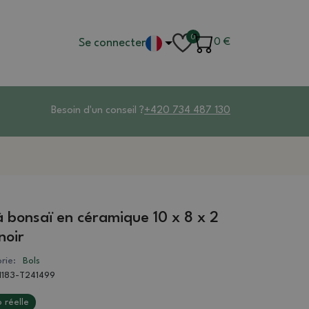
0
Se connecter
0
€
Besoin d'un conseil ?
+420 734 487 130
à bonsaï en céramique 10 x 8 x 2
noir
rie:
Bols
1183-T241499
 réelle