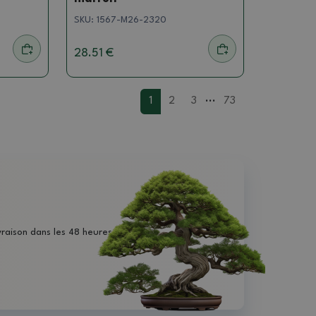
SKU:
1567-M26-2320
28.51 €
...
1
2
3
73
vraison dans les 48 heures