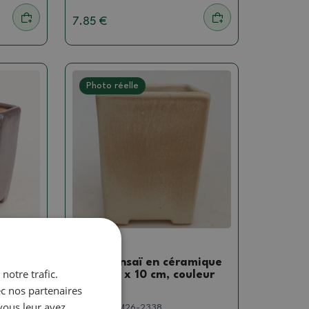
7.85 €
Photo réelle
Bols
amique
Pot à bonsaï en céramique
notre trafic.
7,5 x 7,5 x 10 cm, couleur
beige
ec nos partenaires
vous leur avez
SKU:
1567-M26-2338