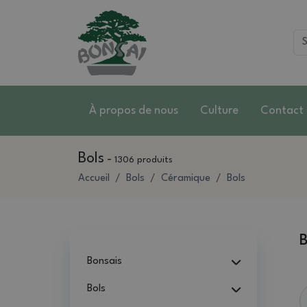
À propos de nous
Culture
Contact
Bols
-
1306 produits
Accueil
Bols
Céramique
Bols
B
Bonsais
Bols