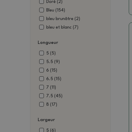
Doré (2)
Bleu (154)
bleu brunâtre (2)
bleu et blanc (7)
Brique (21)
Longueur
Marron (526)
marron et noir (4)
5 (5)
brun ocre (44)
5.5 (9)
brun-vert (2)
6 (15)
rose brunâtre (1)
6.5 (15)
rouge brunâtre (4)
7 (11)
Beige (51)
7.5 (45)
beige-brun (1)
8 (17)
Blanc (33)
8.5 (45)
Largeur
Noir (24)
9 (46)
noir et brun (1)
9.5 (40)
5 (6)