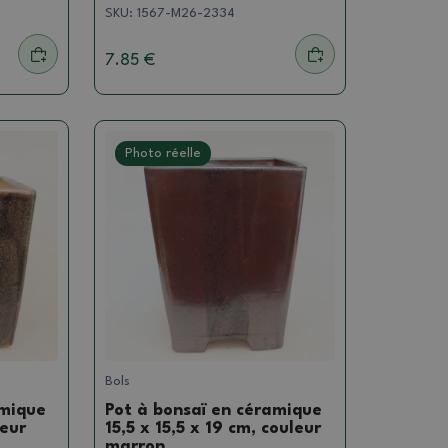
SKU:
1567-M26-2334
7.85 €
Photo réelle
Bols
amique
Pot à bonsaï en céramique
leur
15,5 x 15,5 x 19 cm, couleur
marron