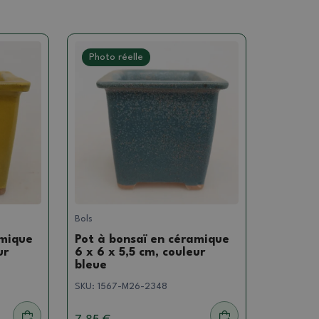
Photo réelle
Bols
amique
Pot à bonsaï en céramique
ur
6 x 6 x 5,5 cm, couleur
bleue
SKU:
1567-M26-2348