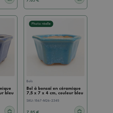
7.85 €
Photo réelle
Bols
amique
Bol à bonsaï en céramique
ur bleu
7,5 x 7 x 4 cm, couleur bleu
SKU:
1567-M26-2345
7.85 €