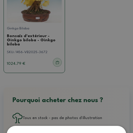
Ginkgo Biloba
Bonsaïs d'extérieur -
Ginkgo biloba - Ginkgo
biloba
SKU:
1456-VB2025-3672
1024.79 €
Pourquoi acheter chez nous ?
Tous en stock - pas de photos d'illustration
Livraison dans les 48 heures