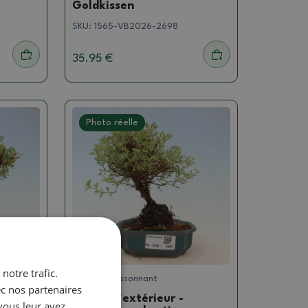
Goldkissen
SKU:
1565-VB2026-2698
35.95 €
Photo réelle
notre trafic.
Mochna buissonnant
ec nos partenaires
Bonsaï d'extérieur -
vous leur avez