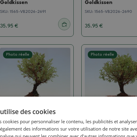
Goldkissen
Goldkissen
SKU:
1565-VB2026-2691
SKU:
1565-VB2026-2690
35.95 €
35.95 €
Photo réelle
Photo réelle
utilise des cookies
 cookies pour personnaliser le contenu, les publicités et analyser 
Mochna buissonnant
Mochna buissonnant
galement des informations sur votre utilisation de notre site av
Bonsaï d'extérieur -
Bonsaï d'extérieur -
'analyse qui peuvent les combiner avec d'autres informations que 