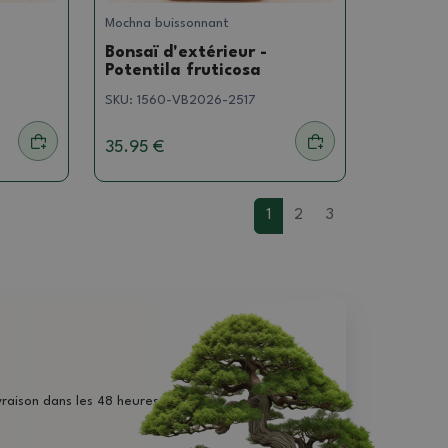
Mochna buissonnant
Bonsaï d'extérieur -
Potentila fruticosa
SKU:
1560-VB2026-2517
35.95 €
1
2
3
vraison dans les 48 heures