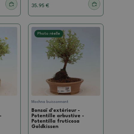
35.95 €
Photo réelle
Mochna buissonnant
Bonsaï d'extérieur -
-
Potentille arbustive -
Potentilla fruticosa
Goldkissen