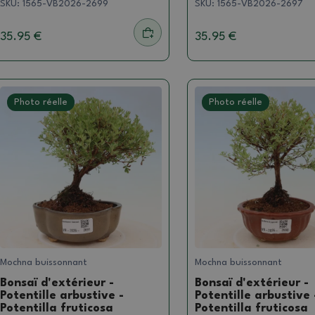
SKU:
1565-VB2026-2699
SKU:
1565-VB2026-2697
35.95 €
35.95 €
Photo réelle
Photo réelle
Mochna buissonnant
Mochna buissonnant
Bonsaï d'extérieur -
Bonsaï d'extérieur -
Potentille arbustive -
Potentille arbustive 
Potentilla fruticosa
Potentilla fruticosa