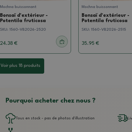
Mochna buissonnant
Mochna buissonnant
Bonsaï d'extérieur -
Bonsaï d'extérieur -
Potentila fruticosa
Potentila fruticosa
SKU:
1560-VB2026-2520
SKU:
1560-VB2026-2515
24.38 €
35.95 €
Voir plus 18 produits
Pourquoi acheter chez nous ?
Tous en stock - pas de photos d'illustration
Li