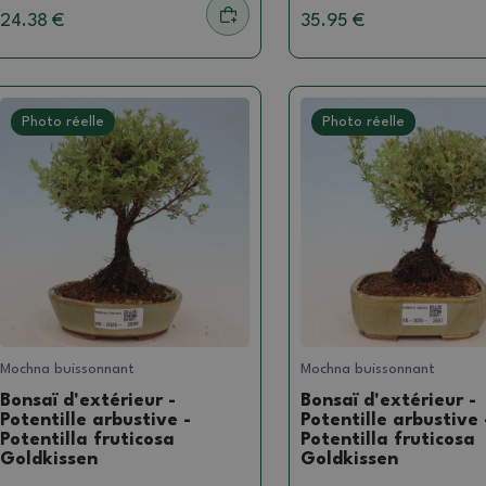
24.38 €
35.95 €
Photo réelle
Photo réelle
Mochna buissonnant
Mochna buissonnant
Bonsaï d'extérieur -
Bonsaï d'extérieur -
Potentille arbustive -
Potentille arbustive 
Potentilla fruticosa
Potentilla fruticosa
Goldkissen
Goldkissen