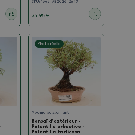
SKU:
1565-VB2026-2693
35.95 €
Photo réelle
Mochna buissonnant
Bonsaï d'extérieur -
-
Potentille arbustive -
Potentilla fruticosa