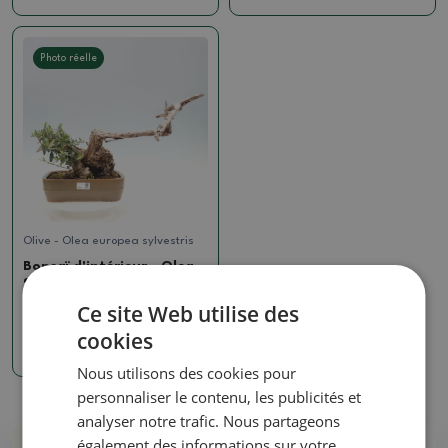
Photo réelle
Olive - Olea europea sylvestris
Bonsaï d'intérieur - Olea
europaea sylvestris
Ce site Web utilise des
SKU:
1426-PB25-2185
cookies
322.18 €
Nous utilisons des cookies pour
personnaliser le contenu, les publicités et
analyser notre trafic. Nous partageons
également des informations sur votre